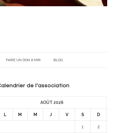
FAIRE UN DON À MIR
BLOG
alendrier de l’association
AOÛT 2026
L
M
M
J
V
S
D
1
2