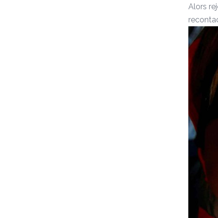
Alors re
recontac