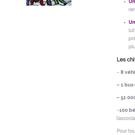
Un
re
Un
lu
pr
plu
Les chi
–
8 véh
– 1 bu
– 51 0
–
100 b
l’associ
Pour tou