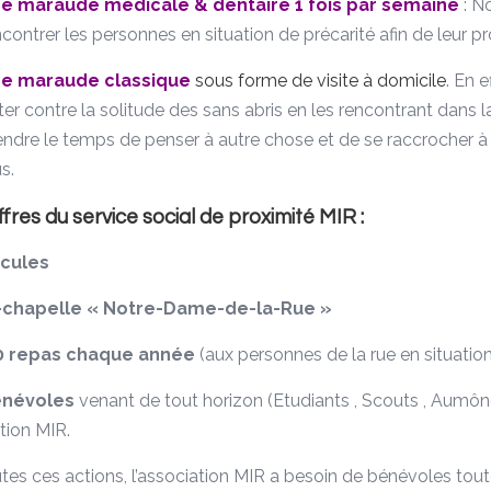
e maraude médicale & dentaire 1 fois par semaine
: No
ncontrer les personnes en situation de précarité afin de leur pr
e maraude classique
sous forme de visite à domicile
. En 
tter contre la solitude des sans abris en les rencontrant dans l
endre le temps de penser à autre chose et de se raccrocher à l
s.
ffres du service social de proximité MIR :
icules
s-chapelle « Notre-Dame-de-la-Rue »
00 repas chaque année
(aux personnes de la rue en situation
énévoles
venant de tout horizon (Etudiants , Scouts , Aumôner
ation MIR.
tes ces actions, l’association MIR a besoin de bénévoles tout