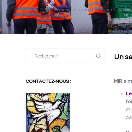
Home
Nos Missions
Un service social de proxim
Un se
MIR a m
CONTACTEZ-NOUS :
Le
fo
et
per